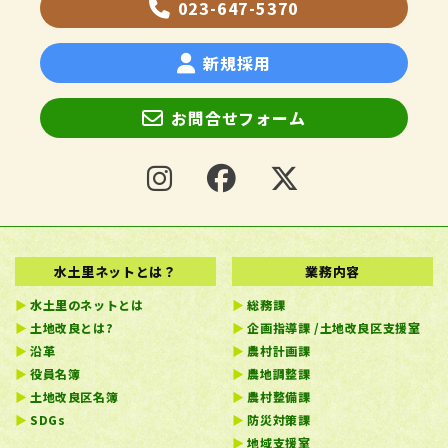
023-647-5370
新規採用
お問合せフォーム
水土里ネットとは？
業務内容
水土里のネットとは
総務課
土地改良とは?
企画指導課 /土地改良区支援室
沿革
農村計画課
役員名簿
農地調整課
土地改良区名簿
農村整備課
SDGs
防災対策課
地域支援室