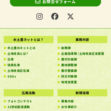
お問合せフォーム
水土里ネットとは？
業務内容
水土里のネットとは
総務課
土地改良とは?
企画指導課 /土地改良区支援室
沿革
農村計画課
役員名簿
農地調整課
土地改良区名簿
農村整備課
SDGs
防災対策課
地域支援室
広報活動
新規採用
フォトコンテスト
募集内容
21世紀創造運動
お仕事紹介