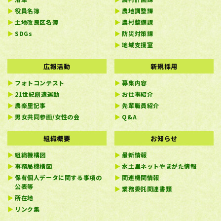
役員名簿
農地調整課
土地改良区名簿
農村整備課
SDGs
防災対策課
地域支援室
広報活動
新規採用
フォトコンテスト
募集内容
21世紀創造運動
お仕事紹介
農楽里記事
先輩職員紹介
男女共同参画/女性の会
Q&A
組織概要
お知らせ
組織機構図
最新情報
事務局機構図
水土里ネットやまがた情報
保有個人データに関する事項の
関連機関情報
公表等
業務委託関連書類
所在地
リンク集