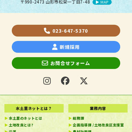
〒990-2473 山形市松栄一丁目7-48
▶︎ MAP
023-647-5370
新規採用
お問合せフォーム
水土里ネットとは？
業務内容
水土里のネットとは
総務課
土地改良とは?
企画指導課 /土地改良区支援室
沿革
農村計画課