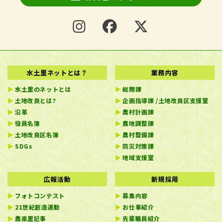
水土里ネットとは？
業務内容
水土里のネットとは
総務課
土地改良とは?
企画指導課 /土地改良区支援室
沿革
農村計画課
役員名簿
農地調整課
土地改良区名簿
農村整備課
SDGs
防災対策課
地域支援室
広報活動
新規採用
フォトコンテスト
募集内容
21世紀創造運動
お仕事紹介
農楽里記事
先輩職員紹介