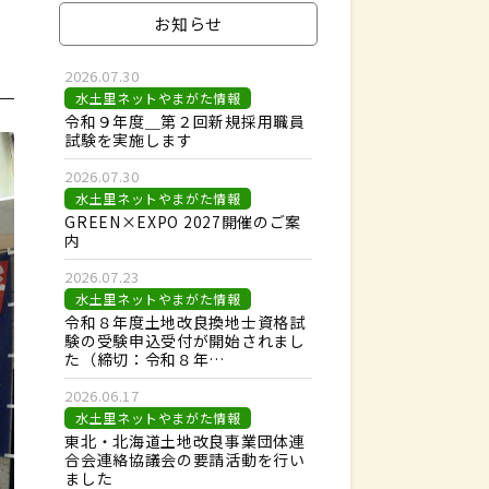
お知らせ
2026.07.30
水土里ネットやまがた情報
令和９年度＿第２回新規採用職員
試験を実施します
2026.07.30
水土里ネットやまがた情報
GREEN×EXPO 2027開催のご案
内
2026.07.23
水土里ネットやまがた情報
令和８年度土地改良換地士資格試
験の受験申込受付が開始されまし
た（締切：令和８年…
2026.06.17
水土里ネットやまがた情報
東北・北海道土地改良事業団体連
合会連絡協議会の要請活動を行い
ました