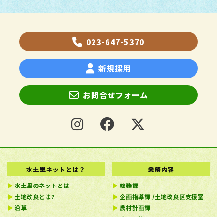
023-647-5370
新規採用
お問合せフォーム
水土里ネットとは？
業務内容
水土里のネットとは
総務課
土地改良とは?
企画指導課 /土地改良区支援室
沿革
農村計画課