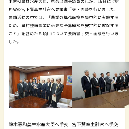
木憲和農林水産大臣、県選出国会議員のほか、16日には財
務省の宮下賢章主計官へ要請書手交・面談を行いました。
要請活動の中では、「農業の構造転換を集中的に実施する
ため、農村整備事業に必要な予算総額を安定的に確保する
こと」を含めた５項目について要請書手交・面談を行いま
した。
鈴木憲和農林水産大臣へ手交
宮下賢章主計官へ手交