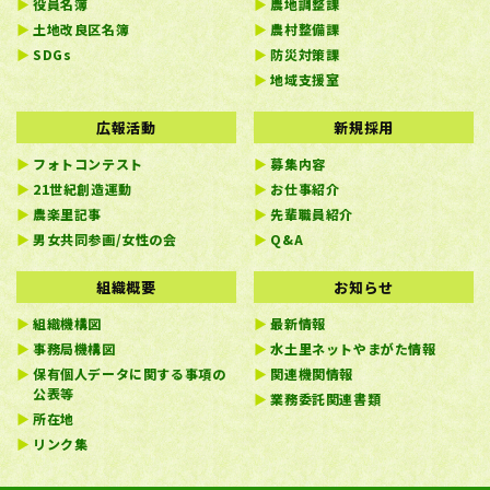
役員名簿
農地調整課
土地改良区名簿
農村整備課
SDGs
防災対策課
地域支援室
広報活動
新規採用
フォトコンテスト
募集内容
21世紀創造運動
お仕事紹介
農楽里記事
先輩職員紹介
男女共同参画/女性の会
Q&A
組織概要
お知らせ
組織機構図
最新情報
事務局機構図
水土里ネットやまがた情報
保有個人データに関する事項の
関連機関情報
公表等
業務委託関連書類
所在地
リンク集