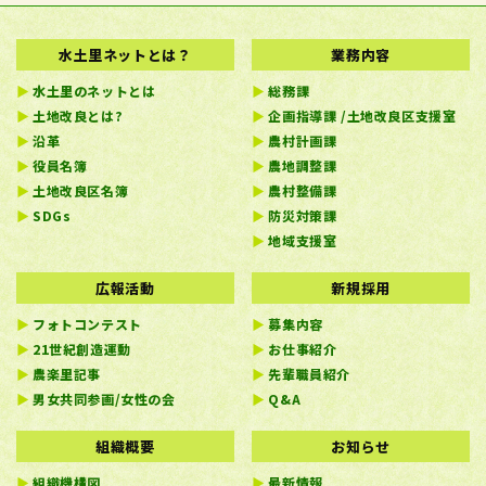
水土里ネットとは？
業務内容
水土里のネットとは
総務課
土地改良とは?
企画指導課 /土地改良区支援室
沿革
農村計画課
役員名簿
農地調整課
土地改良区名簿
農村整備課
SDGs
防災対策課
地域支援室
広報活動
新規採用
フォトコンテスト
募集内容
21世紀創造運動
お仕事紹介
農楽里記事
先輩職員紹介
男女共同参画/女性の会
Q&A
組織概要
お知らせ
組織機構図
最新情報