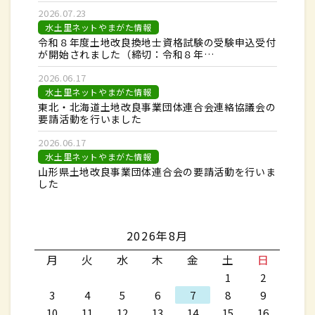
2026.07.23
水土里ネットやまがた情報
令和８年度土地改良換地士資格試験の受験申込受付
が開始されました（締切：令和８年…
2026.06.17
水土里ネットやまがた情報
東北・北海道土地改良事業団体連合会連絡協議会の
要請活動を行いました
2026.06.17
水土里ネットやまがた情報
山形県土地改良事業団体連合会の要請活動を行いま
した
2026年8月
月
火
水
木
金
土
日
1
2
3
4
5
6
7
8
9
10
11
12
13
14
15
16