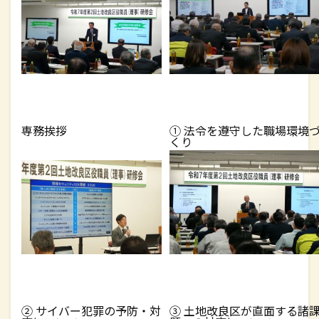
専務挨拶
① 法令を遵守した職場環境
くり
② サイバー犯罪の予防・対
③ 土地改良区が直面する諸