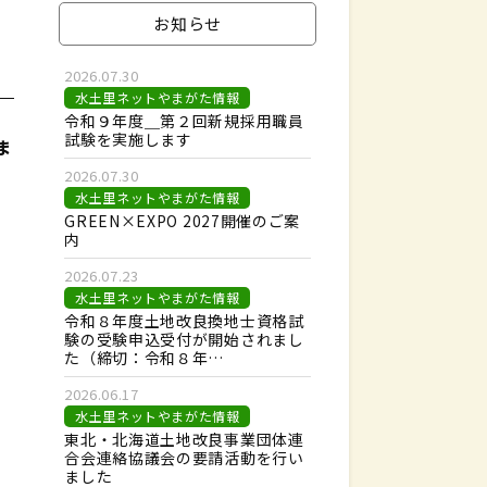
お知らせ
2026.07.30
水土里ネットやまがた情報
令和９年度＿第２回新規採用職員
試験を実施します
ま
2026.07.30
水土里ネットやまがた情報
GREEN×EXPO 2027開催のご案
内
2026.07.23
水土里ネットやまがた情報
令和８年度土地改良換地士資格試
験の受験申込受付が開始されまし
た（締切：令和８年…
2026.06.17
水土里ネットやまがた情報
東北・北海道土地改良事業団体連
合会連絡協議会の要請活動を行い
ました