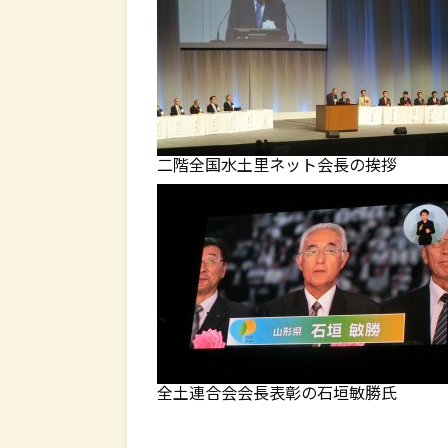
二階全国水土里ネット会長の挨拶
全土連合会会長表彰の石垣敏勝氏