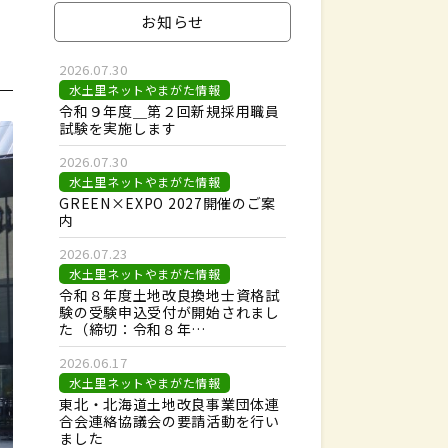
お知らせ
2026.07.30
水土里ネットやまがた情報
令和９年度＿第２回新規採用職員
試験を実施します
2026.07.30
水土里ネットやまがた情報
GREEN×EXPO 2027開催のご案
内
2026.07.23
水土里ネットやまがた情報
令和８年度土地改良換地士資格試
験の受験申込受付が開始されまし
た（締切：令和８年…
2026.06.17
水土里ネットやまがた情報
東北・北海道土地改良事業団体連
合会連絡協議会の要請活動を行い
ました