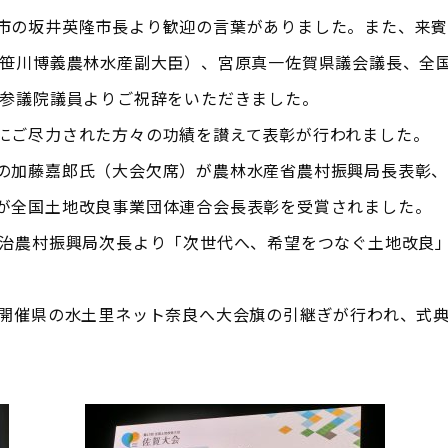
市の坂井英隆市長より歓迎の言葉がありました。また、来
 笹川博義農林水産副大臣）、宮原真一佐賀県議会議長、全
子参議院議員よりご祝辞をいただきました。
にご尽力された方々の功績を讃えて表彰が行われました。
の加藤嘉郎氏（大会欠席）が農林水産省農村振興局長表彰
が全国土地改良事業団体連合会長表彰を受賞されました。
健治農村振興局次長より「次世代へ、希望をつなぐ土地改良
期開催県の水土里ネット奈良へ大会旗の引継ぎが行われ、式