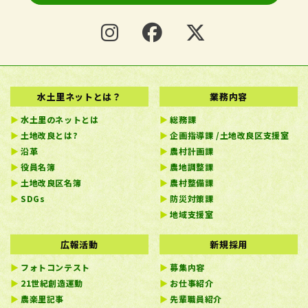
水土里ネットとは？
業務内容
水土里のネットとは
総務課
土地改良とは?
企画指導課 /土地改良区支援室
沿革
農村計画課
役員名簿
農地調整課
土地改良区名簿
農村整備課
SDGs
防災対策課
地域支援室
広報活動
新規採用
フォトコンテスト
募集内容
21世紀創造運動
お仕事紹介
農楽里記事
先輩職員紹介