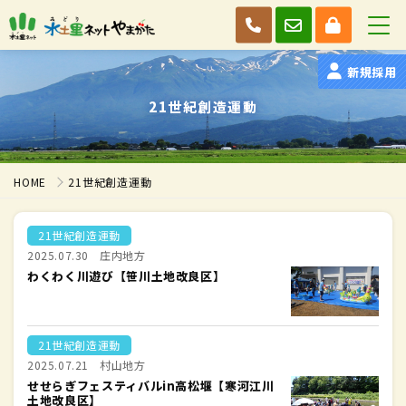
新規採用
21世紀創造運動
HOME
21世紀創造運動
21世紀創造運動
2025.07.30
庄内地方
わくわく川遊び【笹川土地改良区】
21世紀創造運動
2025.07.21
村山地方
せせらぎフェスティバルin高松堰【寒河江川
土地改良区】